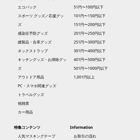
エコバック
51円〜100円以下
スポーツ グッズ／応援グッ
101円〜150円以下
ズ
151円〜200円以下
感染症予防グッズ
201円〜250円以下
縫製品・合革グッズ
251円〜300円以下
ネックストラップ
301円〜400円以下
キッチングッズ・お掃除グッ
401円〜500円以下
ズ
501円〜1000円以下
アウトドア用品
1,001円以上
PC・スマホ関連グッズ
トラベルグッズ
他雑貨
カー用品
特集コンテンツ
Information
人気マスキングテープ
お取引の流れ