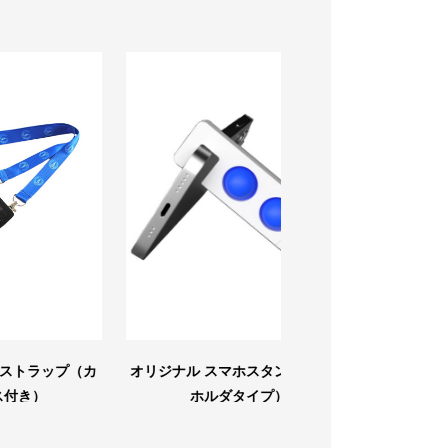
（カ
オリジナル スマホスタンド （キー
オリジナル ク
ホルダタイプ）