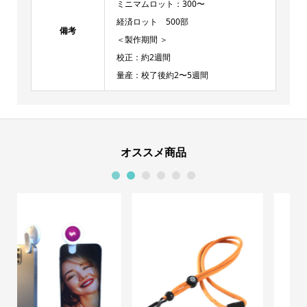
ミニマムロット：300〜
経済ロット 500部
備考
＜製作期間 ＞
校正：約2週間
量産：校了後約2〜5週間
オススメ商品
1
2
3
4
5
6