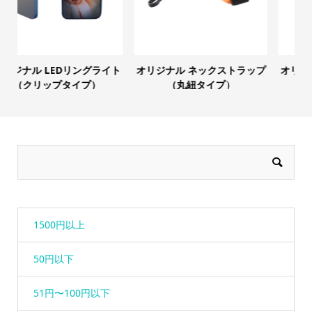
リジナル ネックストラップ
オリジナル ワイヤレス充電器
オリジ
（丸紐タイプ）
（WPC420)
1500円以上
50円以下
51円〜100円以下