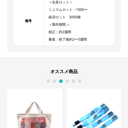
＜生産ロット＞
ミニマムロット：1000〜
経済ロット 3000個
備考
＜製作期間 ＞
校正：約2週間
量産：校了後約2〜5週間
オススメ商品
1
2
3
4
5
6